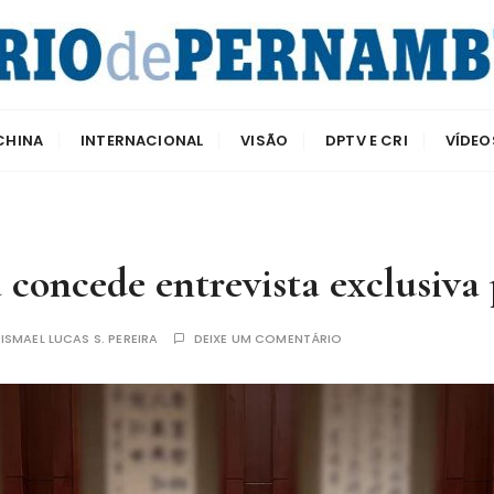
e Pernambuco
CHINA
INTERNACIONAL
VISÃO
DPTV E CRI
VÍDEO
a concede entrevista exclusi
R
ISMAEL LUCAS S. PEREIRA
DEIXE UM COMENTÁRIO