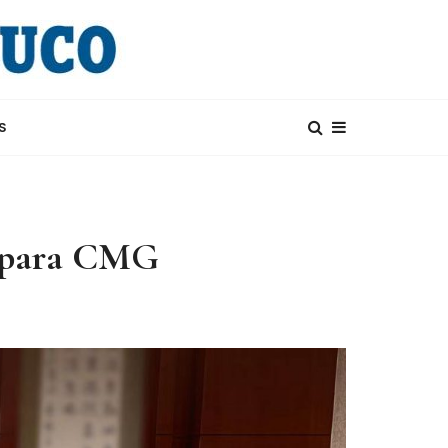
S
va para CMG