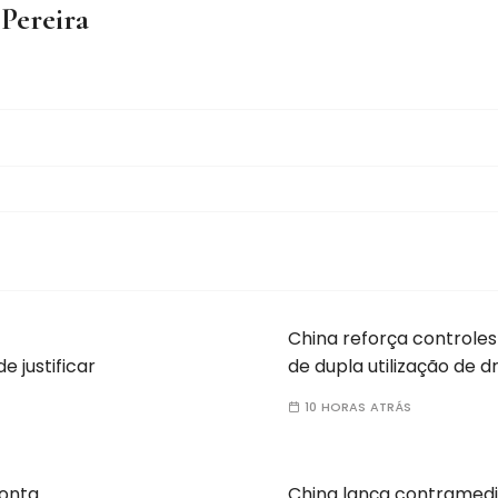
 Pereira
China reforça controles
e justificar
de dupla utilização de 
10 HORAS ATRÁS
ponta
China lança contramed