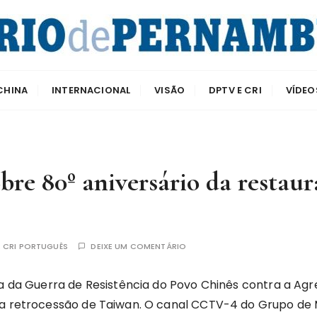
e Pernambuco
CHINA
INTERNACIONAL
VISÃO
DPTV E CRI
VÍDEO
obre 80º aniversário da resta
R
CRI PORTUGUÊS
DEIXE UM COMENTÁRIO
ria da Guerra de Resistência do Povo Chinês contra a A
da retrocessão de Taiwan. O canal CCTV-4 do Grupo de M