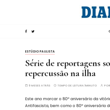
I
r
p
a
Rádio Internacional da China
CRI e Diario d
r
a
c
o
n
ESTÚDIO PAULISTA
t
Série de reportagens s
e
ú
repercussão na ilha
d
o
9 MESES ATRÁS
TEMPO DE LEITURA:
1MINUTO
PO
Este ano marcar o 80º aniversário da vitó
Antifascista, bem como o 80º aniversário 