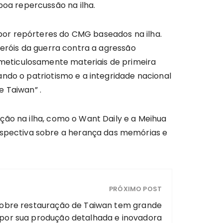
oa repercussão na ilha.
por repórteres do CMG baseados na ilha.
heróis da guerra contra a agressão
meticulosamente materiais de primeira
ando o patriotismo e a integridade nacional
e Taiwan” .
ção na ilha, como o Want Daily e a Meihua
spectiva sobre a herança das memórias e
PRÓXIMO POST
obre restauração de Taiwan tem grande
por sua produção detalhada e inovadora