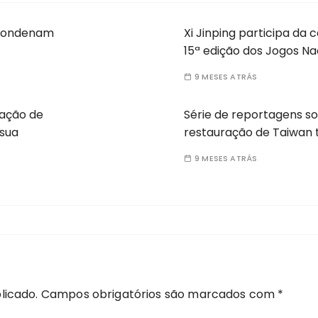
s condenam
Xi Jinping participa da
15ª edição dos Jogos Na
9 MESES ATRÁS
ação de
Série de reportagens so
sua
restauração de Taiwan 
9 MESES ATRÁS
licado.
Campos obrigatórios são marcados com
*