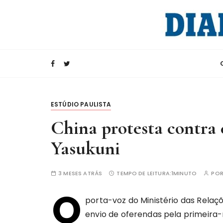
I
r
p
a
Rádio Internacional da China
CRI e Diario d
r
a
c
o
n
ESTÚDIO PAULISTA
t
China protesta contra 
e
ú
Yasukuni
d
o
3 MESES ATRÁS
TEMPO DE LEITURA:
1MINUTO
PO
O
porta-voz do Ministério das Relaçõ
envio de oferendas pela primeira-