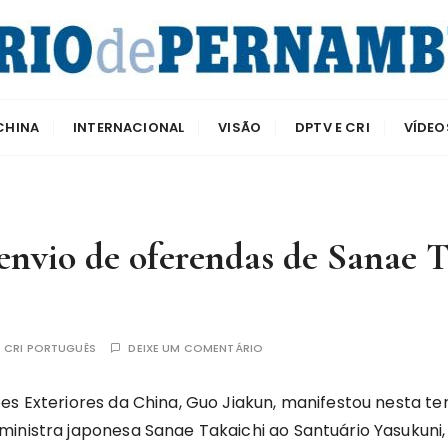
e Pernambuco
CHINA
INTERNACIONAL
VISÃO
DPTV E CRI
VÍDEO
envio de oferendas de Sanae T
R
CRI PORTUGUÊS
DEIXE UM COMENTÁRIO
es Exteriores da China, Guo Jiakun, manifestou nesta terç
ministra japonesa Sanae Takaichi ao Santuário Yasukuni,