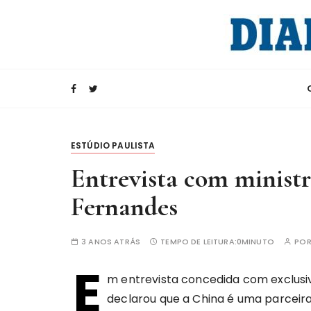
I
r
p
a
Rádio Internacional da China
CRI e Diario d
r
a
c
o
n
ESTÚDIO PAULISTA
t
Entrevista com ministr
e
ú
Fernandes
d
o
3 ANOS ATRÁS
TEMPO DE LEITURA:
0MINUTO
PO
E
m entrevista concedida com exclusiv
declarou que a China é uma parceira