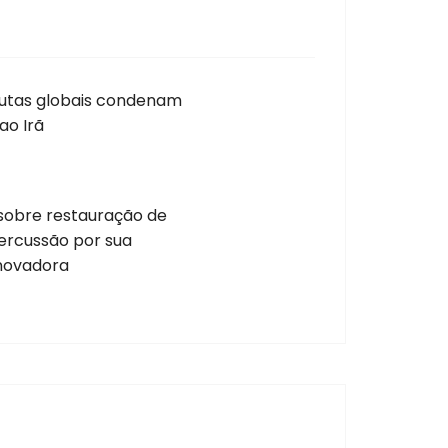
autas globais condenam
ao Irã
obre restauração de
ercussão por sua
inovadora