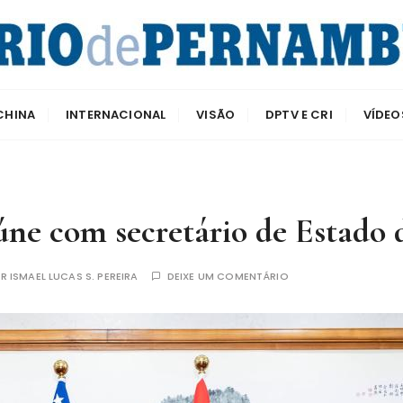
e Pernambuco
CHINA
INTERNACIONAL
VISÃO
DPTV E CRI
VÍDEO
eúne com secretário de Estado
OR
ISMAEL LUCAS S. PEREIRA
DEIXE UM COMENTÁRIO