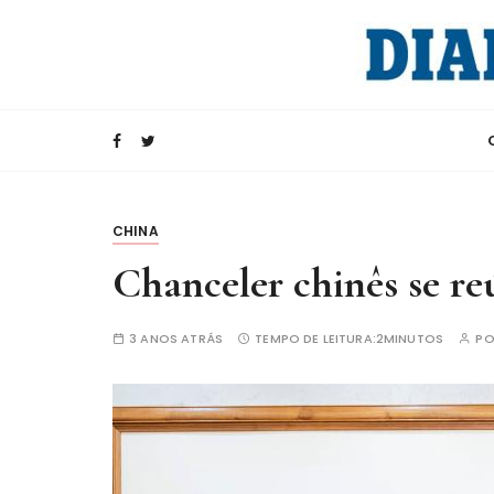
I
r
p
a
Rádio Internacional da China
CRI e Diario d
r
a
c
o
n
CHINA
t
Chanceler chinês se r
e
ú
3 ANOS ATRÁS
TEMPO DE LEITURA:
2MINUTOS
P
d
o