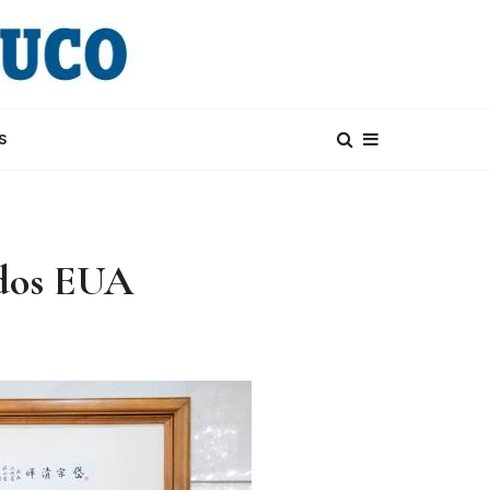
S
 dos EUA