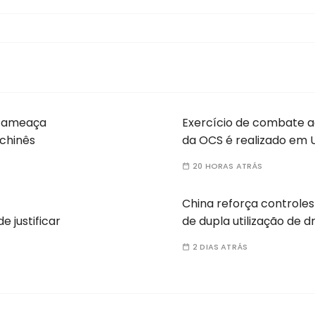
a ameaça
Exercício de combate a
 chinês
da OCS é realizado em 
20 HORAS ATRÁS
China reforça controles
e justificar
de dupla utilização de 
2 DIAS ATRÁS