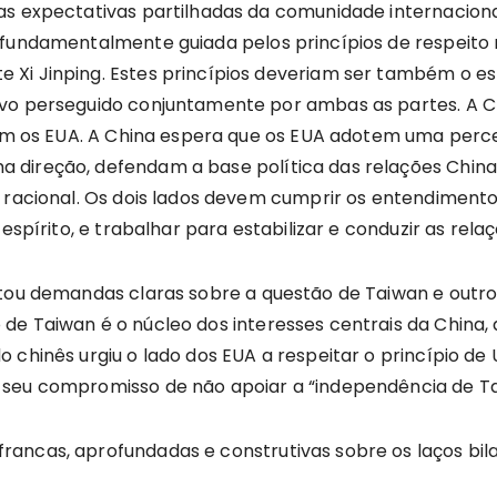
as expectativas partilhadas da comunidade internaciona
 fundamentalmente guiada pelos princípios de respeito
Xi Jinping. Estes princípios deveriam ser também o esp
ivo perseguido conjuntamente por ambas as partes. A 
 com os EUA. A China espera que os EUA adotem uma perc
 direção, defendam a base política das relações China
e racional. Os dois lados devem cumprir os entendiment
 espírito, e trabalhar para estabilizar e conduzir as rel
ntou demandas claras sobre a questão de Taiwan e outro
de Taiwan é o núcleo dos interesses centrais da China,
 chinês urgiu o lado dos EUA a respeitar o princípio d
 seu compromisso de não apoiar a “independência de Ta
ancas, aprofundadas e construtivas sobre os laços bila