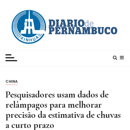
I
r
p
a
r
a
c
Xinhua – Diario de Pernambuco
A maior agência de notícias da China e um dos
o
principais canais para conhecer o país
n
t
e
CHINA
ú
d
Pesquisadores usam dados de
o
relâmpagos para melhorar
precisão da estimativa de chuvas
a curto prazo