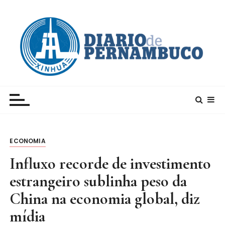
I
r
p
a
r
a
c
Xinhua – Diario de Pernambuco
A maior agência de notícias da China e um dos
o
principais canais para conhecer o país
n
t
e
ECONOMIA
ú
d
Influxo recorde de investimento
o
estrangeiro sublinha peso da
China na economia global, diz
mídia