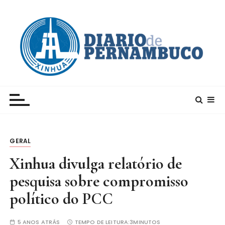
I
r
p
a
r
a
c
Xinhua – Diario de Pernambuco
A maior agência de notícias da China e um dos
o
principais canais para conhecer o país
n
t
e
GERAL
ú
d
Xinhua divulga relatório de
o
pesquisa sobre compromisso
político do PCC
5 ANOS ATRÁS
TEMPO DE LEITURA:
3MINUTOS