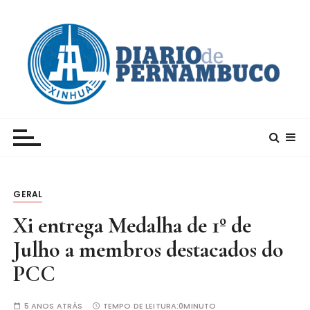
I
r
p
a
r
a
c
Xinhua – Diario de Pernambuco
A maior agência de notícias da China e um dos
o
principais canais para conhecer o país
n
t
e
GERAL
ú
d
Xi entrega Medalha de 1º de
o
Julho a membros destacados do
PCC
5 ANOS ATRÁS
TEMPO DE LEITURA:
0MINUTO