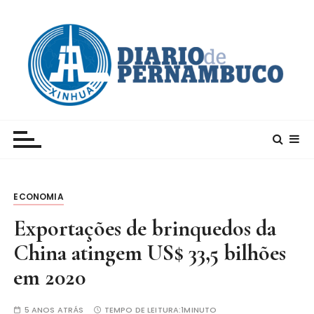
I
r
p
a
r
a
c
Xinhua – Diario de Pernambuco
A maior agência de notícias da China e um dos
o
principais canais para conhecer o país
n
t
e
ECONOMIA
ú
d
Exportações de brinquedos da
o
China atingem US$ 33,5 bilhões
em 2020
5 ANOS ATRÁS
TEMPO DE LEITURA:
1MINUTO