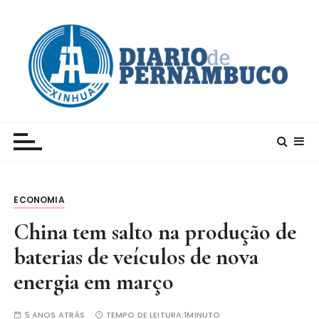
I
r
p
a
r
a
c
Xinhua – Diario de Pernambuco
A maior agência de notícias da China e um dos
o
principais canais para conhecer o país
n
t
e
ECONOMIA
ú
d
China tem salto na produção de
o
baterias de veículos de nova
energia em março
5 ANOS ATRÁS
TEMPO DE LEITURA:
1MINUTO