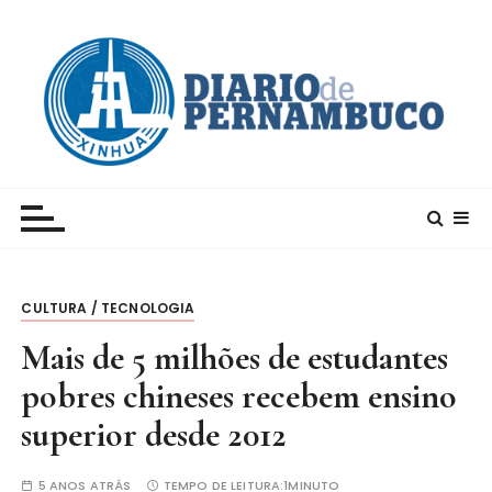
I
r
p
a
r
a
c
Xinhua – Diario de Pernambuco
A maior agência de notícias da China e um dos
o
principais canais para conhecer o país
n
t
e
CULTURA / TECNOLOGIA
ú
d
Mais de 5 milhões de estudantes
o
pobres chineses recebem ensino
superior desde 2012
5 ANOS ATRÁS
TEMPO DE LEITURA:
1MINUTO