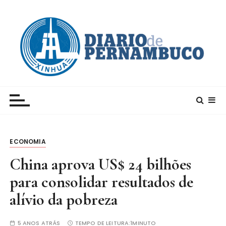
I
r
p
a
r
a
c
Xinhua – Diario de Pernambuco
A maior agência de notícias da China e um dos
o
principais canais para conhecer o país
n
t
e
ECONOMIA
ú
d
China aprova US$ 24 bilhões
o
para consolidar resultados de
alívio da pobreza
5 ANOS ATRÁS
TEMPO DE LEITURA:
1MINUTO