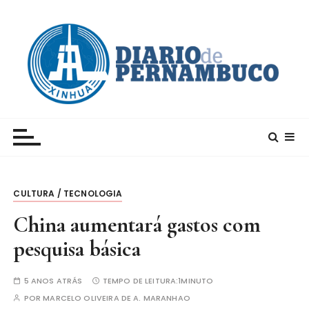
I
r
p
a
r
a
c
Xinhua – Diario de Pernambuco
A maior agência de notícias da China e um dos
o
principais canais para conhecer o país
n
t
e
CULTURA / TECNOLOGIA
ú
d
China aumentará gastos com
o
pesquisa básica
5 ANOS ATRÁS
TEMPO DE LEITURA:
1MINUTO
POR
MARCELO OLIVEIRA DE A. MARANHAO