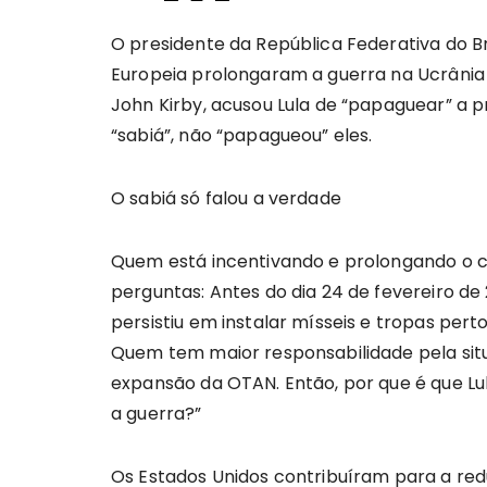
O presidente da República Federativa do Bras
Europeia prolongaram a guerra na Ucrânia 
John Kirby, acusou Lula de “papaguear” a p
“sabiá”, não “papagueou” eles.
O sabiá só falou a verdade
Quem está incentivando e prolongando o co
perguntas: Antes do dia 24 de fevereiro de
persistiu em instalar mísseis e tropas per
Quem tem maior responsabilidade pela situa
expansão da OTAN. Então, por que é que Lul
a guerra?”
Os Estados Unidos contribuíram para a redu