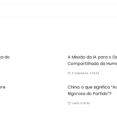
ça do
A Missão da IA para o 
Compartilhado da Hum
3 SEMANAS ATRÁS
bre
China: o que significa “
Rigorosa do Partido”?
1 MÊS ATRÁS