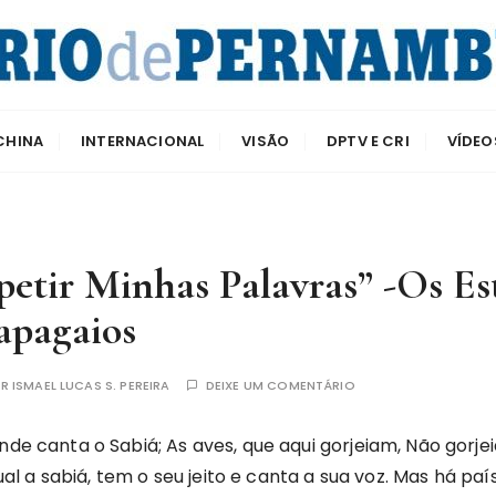
e Pernambuco
CHINA
INTERNACIONAL
VISÃO
DPTV E CRI
VÍDEO
etir Minhas Palavras” -Os Es
apagaios
OR
ISMAEL LUCAS S. PEREIRA
DEIXE UM COMENTÁRIO
nde canta o Sabiá; As aves, que aqui gorjeiam, Não gorj
igual a sabiá, tem o seu jeito e canta a sua voz. Mas há p