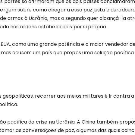
as partes só afirmaram que os dois países conclamaram
ivergem sobre como chegar a essa paz justa e duradoura
 de armas à Ucrânia, mas o segundo quer alcançá-la atra
çado nas ordens estabelecidas por si próprio.
, os EUA, como uma grande potência e o maior vendedor
es, mas acusem um país que propôs uma solução pacífic
opolíticas, recorrer aos meios militares é ir contra a 
olítica.
ução pacífica da crise na Ucrânia. A China também prop
retomar as conversações de paz, algumas das quais coinci