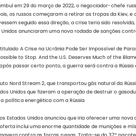
ambul em 29 do março de 2022, o negociador-chefe russ
ois, os russos começaram a retirar as tropas da Kiev, 
vessem seguido essa direção, a crise teria sido resolvida
os Unidos anunciaram uma nova rodada de sanções contra
titulado A Crise na Ucrânia Pode Ser Impossível de Para
ssible to Stop. And the U.S. Deserves Much of the Blame
 após passar certo ponto, a guerra será contra a Rússia
to Nord Stream 2, que transportou gás natural da Rússi
ados Unidos que fizeram a operação de destruir o gasod
a política energética com a Rússia.
s Estados Unidos anunciou que iria oferecer uma nova aj
 oferta inclui uma enorme quantidade de munições e mís
avera contra as forças russas. Trata-se do 37º pacote