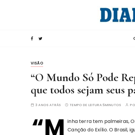
I
r
p
a
Rádio Internacional da China
CRI e Diario d
r
a
c
o
n
VISÃO
t
“O Mundo Só Pode Rep
e
ú
que todos sejam seus p
d
o
3 ANOS ATRÁS
TEMPO DE LEITURA:
5MINUTOS
P
“M
inha terra tem palmeiras, O
Canção do Exílio. O Brasil, 