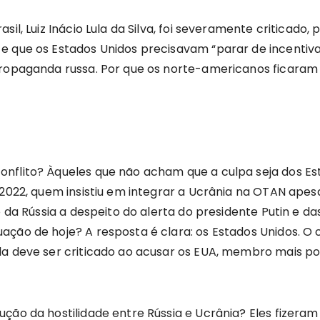
il, Luiz Inácio Lula da Silva, foi severamente criticado, 
e que os Estados Unidos precisavam “parar de incentiva
ropaganda russa. Por que os norte-americanos ficaram tã
nflito? Àqueles que não acham que a culpa seja dos Es
 2022, quem insistiu em integrar a Ucrânia na OTAN ape
to da Rússia a despeito do alerta do presidente Putin e
ção de hoje? A resposta é clara: os Estados Unidos. O 
a deve ser criticado ao acusar os EUA, membro mais pod
ção da hostilidade entre Rússia e Ucrânia? Eles fizera