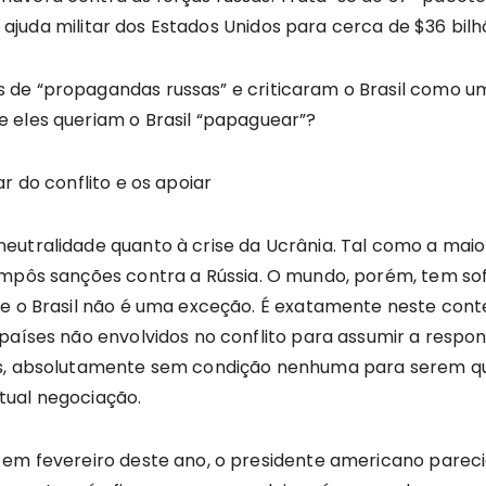
da ajuda militar dos Estados Unidos para cerca de $36 bilh
 de “propagandas russas” e criticaram o Brasil como u
 eles queriam o Brasil “papaguear”?
r do conflito e os apoiar
eutralidade quanto à crise da Ucrânia. Tal como a maio
impôs sanções contra a Rússia. O mundo, porém, tem so
e o Brasil não é uma exceção. É exatamente neste contex
 países não envolvidos no conflito para assumir a res
dos, absolutamente sem condição nenhuma para serem q
tual negociação.
n em fevereiro deste ano, o presidente americano parec