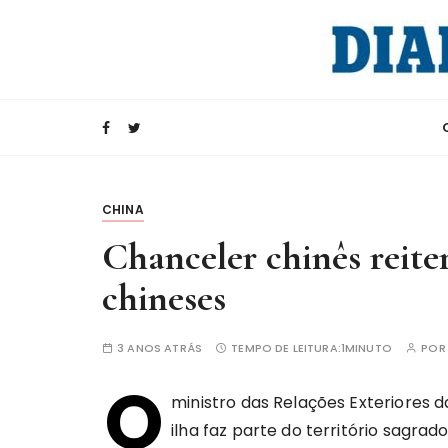
I
r
p
a
Rádio Internacional da China
CRI e Diario d
r
a
c
o
n
CHINA
t
Chanceler chinês reite
e
ú
chineses
d
o
3 ANOS ATRÁS
TEMPO DE LEITURA:
1MINUTO
PO
O
ministro das Relações Exteriores d
ilha faz parte do território sagra