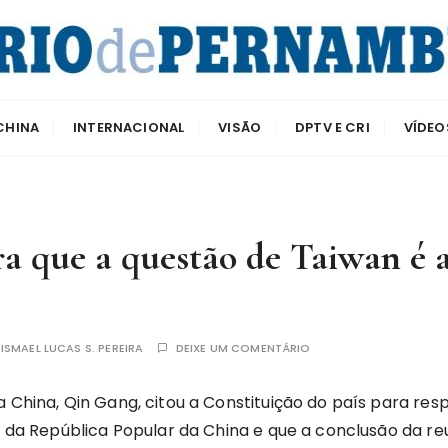
e Pernambuco
CHINA
INTERNACIONAL
VISÃO
DPTV E CRI
VÍDEO
ra que a questão de Taiwan é 
R
ISMAEL LUCAS S. PEREIRA
DEIXE UM COMENTÁRIO
a China, Qin Gang, citou a Constituição do país para re
do da República Popular da China e que a conclusão da re