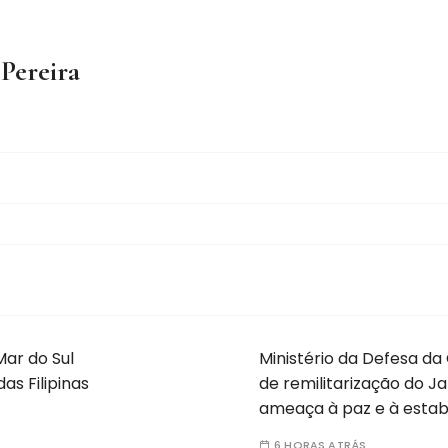
 Pereira
Mar do Sul
Ministério da Defesa da
s Filipinas
de remilitarização do 
ameaça à paz e à estabi
6 HORAS ATRÁS