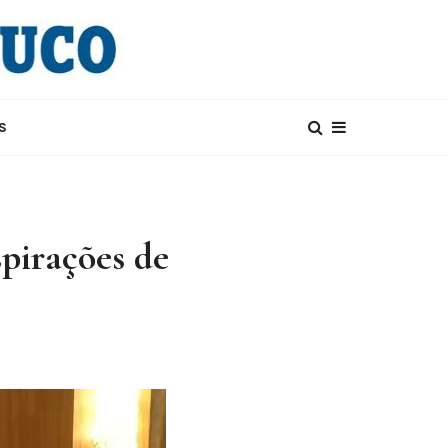
S
spirações de