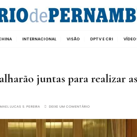
e Pernambuco
CHINA
INTERNACIONAL
VISÃO
DPTV E CRI
VÍDEO
lharão juntas para realizar a
SMAEL LUCAS S. PEREIRA
DEIXE UM COMENTÁRIO