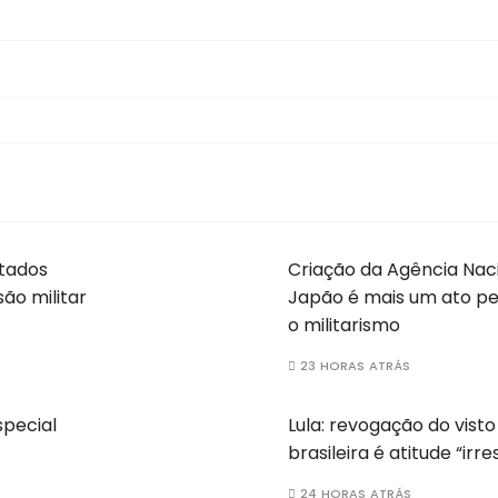
stados
Criação da Agência Naci
ão militar
Japão é mais um ato pe
o militarismo
23 HORAS ATRÁS
special
Lula: revogação do vist
brasileira é atitude “irr
24 HORAS ATRÁS