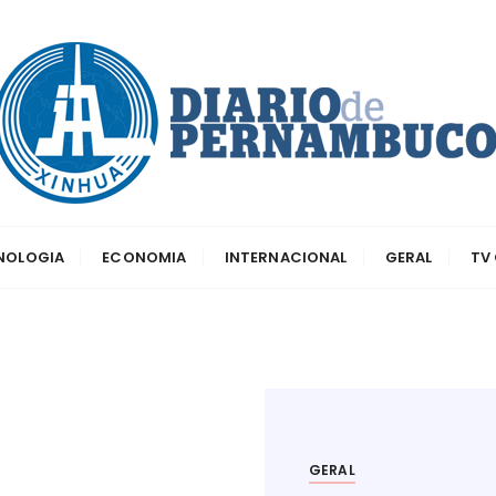
dos principais canais para conhecer o país
o de Pernambuco
CNOLOGIA
ECONOMIA
INTERNACIONAL
GERAL
TV
GERAL