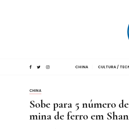
I
r
p
a
r
a
c
o
A maior agência de notícias da China e um 
Xinhua – Diari
n
CHINA
CULTURA / TE
t
e
ú
d
CHINA
o
Sobe para 5 número de
mina de ferro em Shan