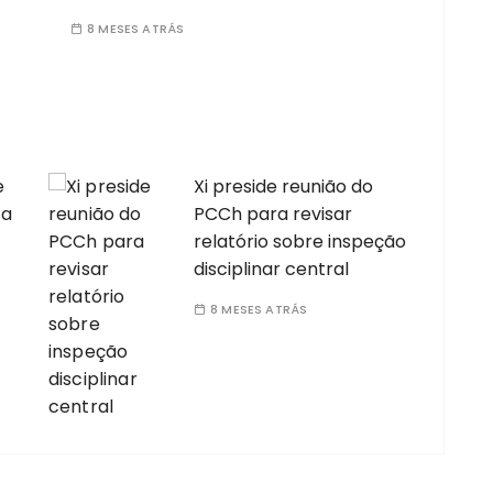
8 MESES ATRÁS
e
Xi preside reunião do
 a
PCCh para revisar
relatório sobre inspeção
disciplinar central
8 MESES ATRÁS