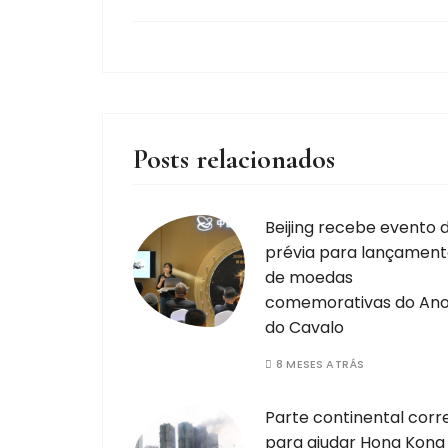
Posts relacionados
Beijing recebe evento 
prévia para lançamen
de moedas
comemorativas do An
do Cavalo
8 MESES ATRÁS
Parte continental corr
para ajudar Hong Kong