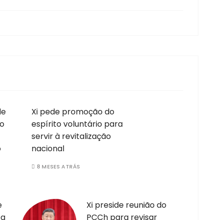
de
Xi pede promoção do
to
espírito voluntário para
servir à revitalização
o
nacional
8 MESES ATRÁS
e
Xi preside reunião do
 a
PCCh para revisar