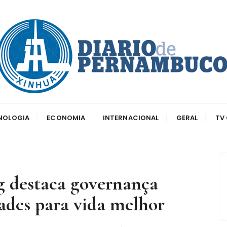
dos principais canais para conhecer o país
o de Pernambuco
CNOLOGIA
ECONOMIA
INTERNACIONAL
GERAL
TV
g destaca governança
ades para vida melhor