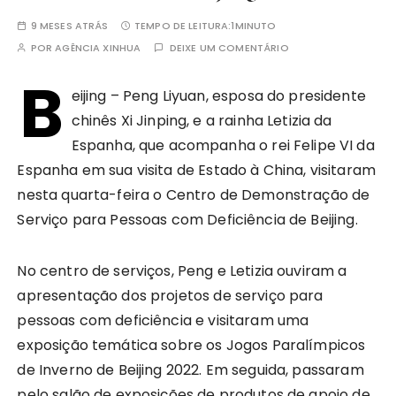
9 MESES ATRÁS
TEMPO DE LEITURA:
1MINUTO
POR
AGÊNCIA XINHUA
DEIXE UM COMENTÁRIO
B
eijing – Peng Liyuan, esposa do presidente
chinês Xi Jinping, e a rainha Letizia da
Espanha, que acompanha o rei Felipe VI da
Espanha em sua visita de Estado à China, visitaram
nesta quarta-feira o Centro de Demonstração de
Serviço para Pessoas com Deficiência de Beijing.
No centro de serviços, Peng e Letizia ouviram a
apresentação dos projetos de serviço para
pessoas com deficiência e visitaram uma
exposição temática sobre os Jogos Paralímpicos
de Inverno de Beijing 2022. Em seguida, passaram
pelo salão de exposições de produtos de apoio de