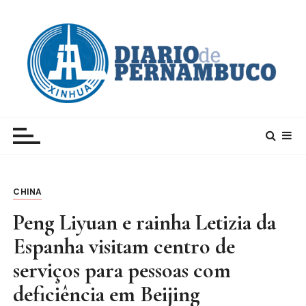
I
r
p
a
r
a
c
Xinhua – Diario de Pernambuco
A maior agência de notícias da China e um dos
o
principais canais para conhecer o país
n
t
e
CHINA
ú
d
Peng Liyuan e rainha Letizia da
o
Espanha visitam centro de
serviços para pessoas com
deficiência em Beijing