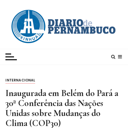
I
r
p
a
r
a
c
Xinhua – Diario de Pernambuco
A maior agência de notícias da China e um dos
o
principais canais para conhecer o país
n
t
e
INTERNACIONAL
ú
d
Inaugurada em Belém do Pará a
o
30ª Conferência das Nações
Unidas sobre Mudanças do
Clima (COP30)