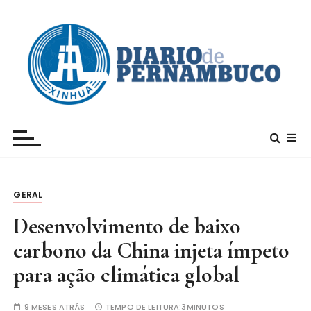
I
r
p
a
r
a
c
Xinhua – Diario de Pernambuco
A maior agência de notícias da China e um dos
o
principais canais para conhecer o país
n
t
e
GERAL
ú
d
Desenvolvimento de baixo
o
carbono da China injeta ímpeto
para ação climática global
9 MESES ATRÁS
TEMPO DE LEITURA:
3MINUTOS