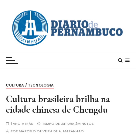
I
r
p
a
r
a
c
Xinhua – Diario de Pernambuco
A maior agência de notícias da China e um dos
o
principais canais para conhecer o país
n
t
e
CULTURA / TECNOLOGIA
ú
d
Cultura brasileira brilha na
o
cidade chinesa de Chengdu
1 ANO ATRÁS
TEMPO DE LEITURA:
2MINUTOS
POR
MARCELO OLIVEIRA DE A. MARANHAO