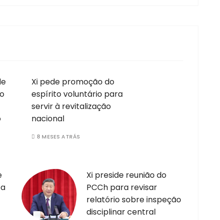
de
Xi pede promoção do
to
espírito voluntário para
servir à revitalização
o
nacional
8 MESES ATRÁS
e
Xi preside reunião do
 a
PCCh para revisar
relatório sobre inspeção
disciplinar central