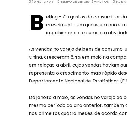
1 ANO ATRÁS
TEMPO DE LEITURA:
2MINUTOS
POR
M
B
eijing – Os gastos do consumidor d
crescimento em quase um ano e meio
impulsionar o consumo e a ativida
As vendas no varejo de bens de consumo, 
China, cresceram 6,4% em maio na compa
em relação a abril, cujas vendas haviam 
representa o crescimento mais rápido de
Departamento Nacional de Estatísticas (D
De janeiro a maio, as vendas no varejo de
mesmo período do ano anterior, também a
nos primeiros quatro meses, de acordo co