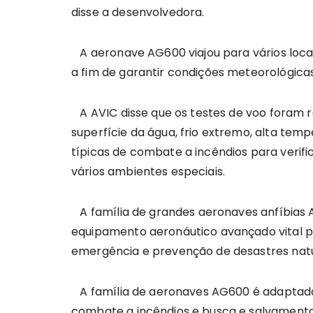
disse a desenvolvedora.
A aeronave AG600 viajou para vários locais
a fim de garantir condições meteorológica
A AVIC disse que os testes de voo foram r
superfície da água, frio extremo, alta tem
típicas de combate a incêndios para verif
vários ambientes especiais.
A família de grandes aeronaves anfíbias
equipamento aeronáutico avançado vital p
emergência e prevenção de desastres natur
A família de aeronaves AG600 é adaptada 
combate a incêndios e busca e salvamento