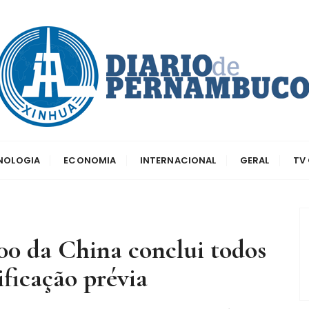
dos principais canais para conhecer o país
o de Pernambuco
CNOLOGIA
ECONOMIA
INTERNACIONAL
GERAL
TV
0 da China conclui todos
ificação prévia