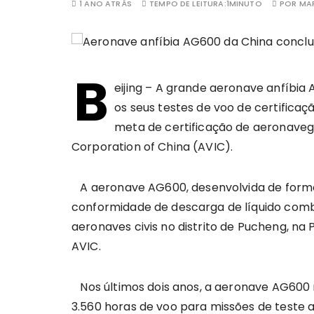
1 ANO ATRÁS
TEMPO DE LEITURA:
1MINUTO
POR
MAR
B
eijing – A grande aeronave anfíbia
os seus testes de voo de certificaç
meta de certificação de aeronavega
Corporation of China (AVIC).
A aeronave AG600, desenvolvida de forma 
conformidade de descarga de líquido comb
aeronaves civis no distrito de Pucheng, na 
AVIC.
Nos últimos dois anos, a aeronave AG600 r
3.560 horas de voo para missões de teste a