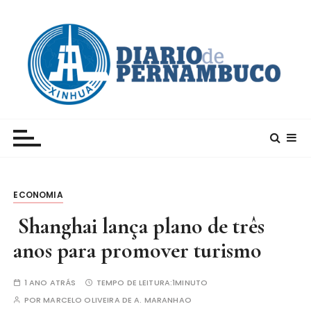
I
r
p
a
r
a
c
Xinhua – Diario de Pernambuco
A maior agência de notícias da China e um dos
o
principais canais para conhecer o país
n
t
e
ECONOMIA
ú
d
Shanghai lança plano de três
o
anos para promover turismo
1 ANO ATRÁS
TEMPO DE LEITURA:
1MINUTO
POR
MARCELO OLIVEIRA DE A. MARANHAO