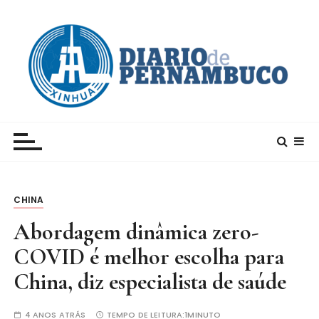
I
r
p
a
r
a
c
Xinhua – Diario de Pernambuco
A maior agência de notícias da China e um dos
o
principais canais para conhecer o país
n
t
e
CHINA
ú
d
Abordagem dinâmica zero-
o
COVID é melhor escolha para
China, diz especialista de saúde
4 ANOS ATRÁS
TEMPO DE LEITURA:
1MINUTO