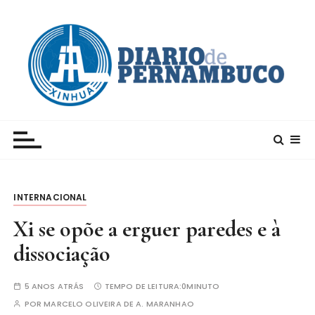
I
r
p
a
r
a
c
Xinhua – Diario de Pernambuco
A maior agência de notícias da China e um dos
o
principais canais para conhecer o país
n
t
e
INTERNACIONAL
ú
d
Xi se opõe a erguer paredes e à
o
dissociação
5 ANOS ATRÁS
TEMPO DE LEITURA:
0MINUTO
POR
MARCELO OLIVEIRA DE A. MARANHAO