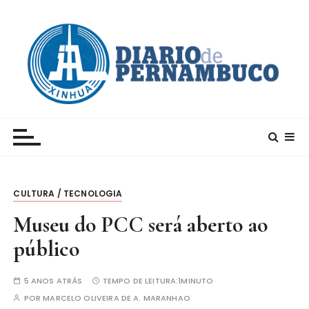
I
r
p
a
r
a
c
Xinhua – Diario de Pernambuco
A maior agência de notícias da China e um dos
o
principais canais para conhecer o país
n
t
e
CULTURA / TECNOLOGIA
ú
d
Museu do PCC será aberto ao
o
público
5 ANOS ATRÁS
TEMPO DE LEITURA:
1MINUTO
POR
MARCELO OLIVEIRA DE A. MARANHAO