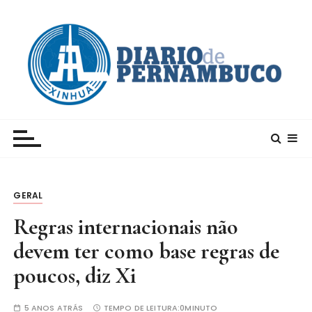
I
r
p
a
r
a
c
Xinhua – Diario de Pernambuco
A maior agência de notícias da China e um dos
o
principais canais para conhecer o país
n
t
e
GERAL
ú
d
Regras internacionais não
o
devem ter como base regras de
poucos, diz Xi
5 ANOS ATRÁS
TEMPO DE LEITURA:
0MINUTO