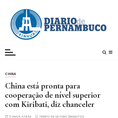
I
r
p
a
r
a
c
Xinhua – Diario de Pernambuco
A maior agência de notícias da China e um dos
o
principais canais para conhecer o país
n
t
e
CHINA
ú
d
China está pronta para
o
cooperação de nível superior
com Kiribati, diz chanceler
5 ANOS ATRÁS
TEMPO DE LEITURA:
3MINUTOS