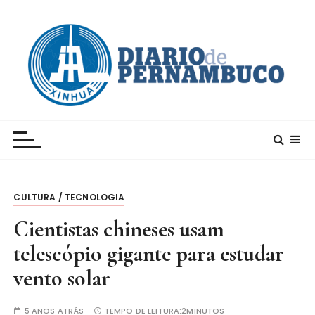
I
r
p
a
r
a
c
Xinhua – Diario de Pernambuco
A maior agência de notícias da China e um dos
o
principais canais para conhecer o país
n
t
e
CULTURA / TECNOLOGIA
ú
d
Cientistas chineses usam
o
telescópio gigante para estudar
vento solar
5 ANOS ATRÁS
TEMPO DE LEITURA:
2MINUTOS