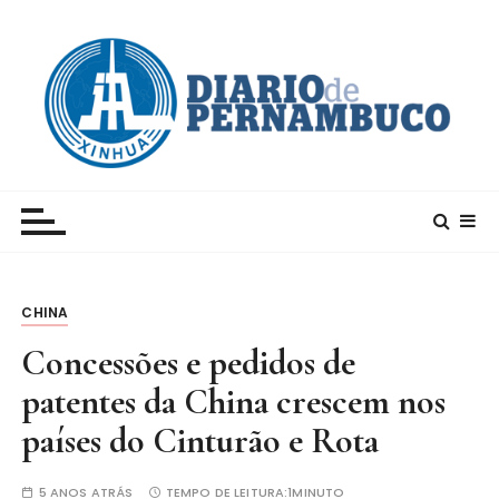
I
r
p
a
r
a
c
Xinhua – Diario de Pernambuco
A maior agência de notícias da China e um dos
o
principais canais para conhecer o país
n
t
e
CHINA
ú
d
Concessões e pedidos de
o
patentes da China crescem nos
países do Cinturão e Rota
5 ANOS ATRÁS
TEMPO DE LEITURA:
1MINUTO