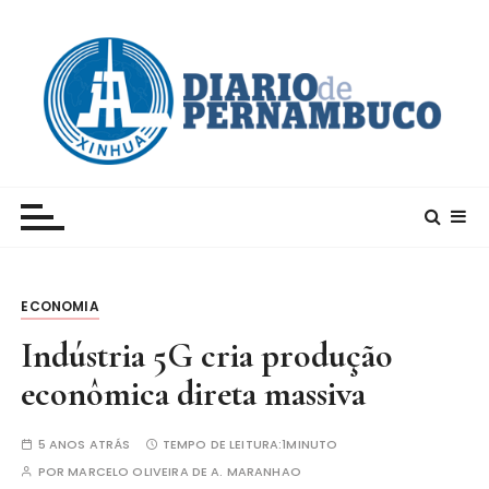
I
r
p
a
r
a
c
Xinhua – Diario de Pernambuco
A maior agência de notícias da China e um dos
o
principais canais para conhecer o país
n
t
e
ECONOMIA
ú
d
Indústria 5G cria produção
o
econômica direta massiva
5 ANOS ATRÁS
TEMPO DE LEITURA:
1MINUTO
POR
MARCELO OLIVEIRA DE A. MARANHAO