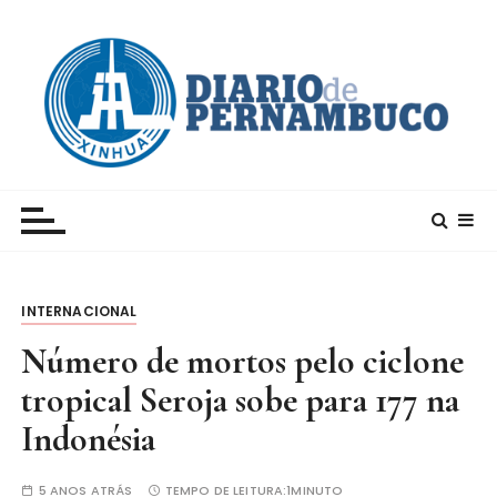
I
r
p
a
r
a
c
Xinhua – Diario de Pernambuco
A maior agência de notícias da China e um dos
o
principais canais para conhecer o país
n
t
e
INTERNACIONAL
ú
d
Número de mortos pelo ciclone
o
tropical Seroja sobe para 177 na
Indonésia
5 ANOS ATRÁS
TEMPO DE LEITURA:
1MINUTO