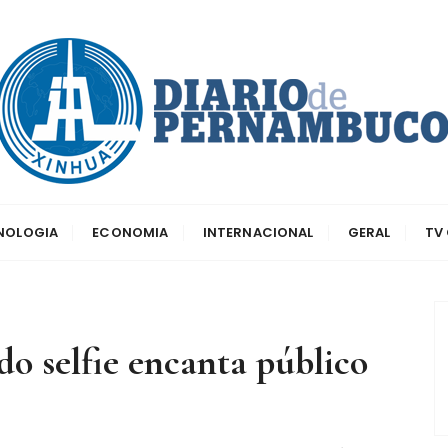
dos principais canais para conhecer o país
o de Pernambuco
CNOLOGIA
ECONOMIA
INTERNACIONAL
GERAL
TV
do selfie encanta público