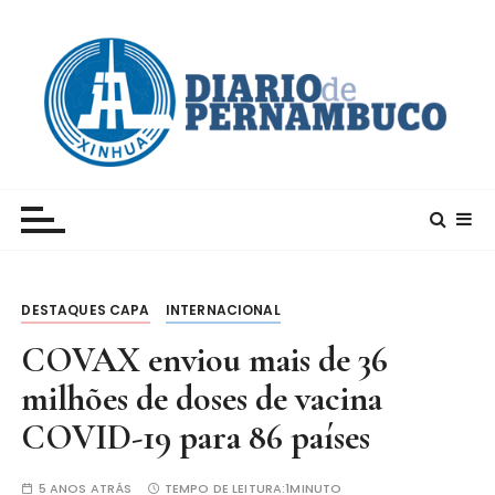
I
r
p
a
r
a
c
Xinhua – Diario de Pernambuco
A maior agência de notícias da China e um dos
o
principais canais para conhecer o país
n
t
e
DESTAQUES CAPA
INTERNACIONAL
ú
d
COVAX enviou mais de 36
o
milhões de doses de vacina
COVID-19 para 86 países
5 ANOS ATRÁS
TEMPO DE LEITURA:
1MINUTO