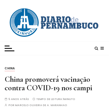
I
r
p
a
r
a
c
Xinhua – Diario de Pernambuco
A maior agência de notícias da China e um dos
o
principais canais para conhecer o país
n
t
e
CHINA
ú
d
China promoverá vacinação
o
contra COVID-19 nos campi
5 ANOS ATRÁS
TEMPO DE LEITURA:
1MINUTO
POR
MARCELO OLIVEIRA DE A. MARANHAO