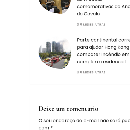
comemorativas do An
do Cavalo
8 MESES ATRÁS
Parte continental corr
para ajudar Hong Kong
combater incêndio em
complexo residencial
8 MESES ATRÁS
Deixe um comentário
O seu endereço de e-mail não será pub
com
*