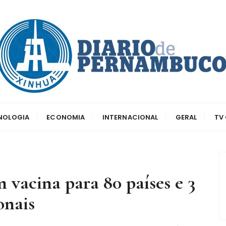
dos principais canais para conhecer o país
o de Pernambuco
CNOLOGIA
ECONOMIA
INTERNACIONAL
GERAL
TV
 vacina para 80 países e 3
onais