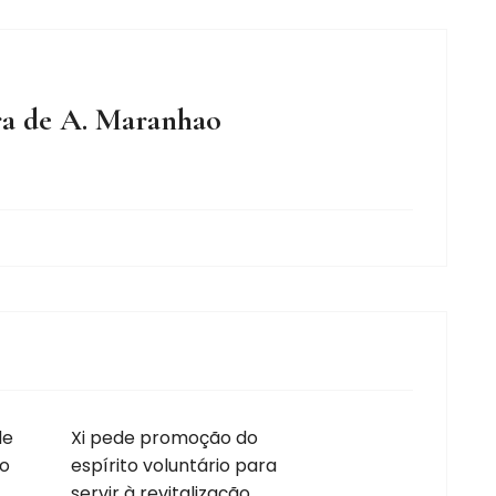
ra de A. Maranhao
de
Xi pede promoção do
to
espírito voluntário para
servir à revitalização