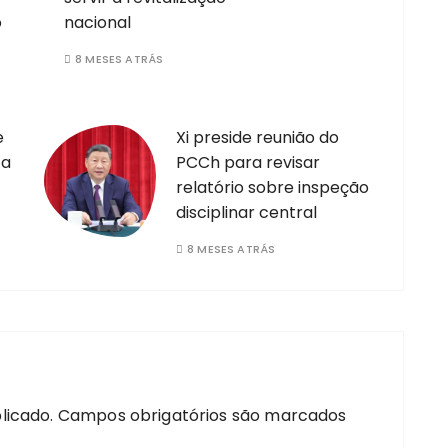
o
nacional
8 MESES ATRÁS
e
Xi preside reunião do
 a
PCCh para revisar
relatório sobre inspeção
disciplinar central
8 MESES ATRÁS
licado.
Campos obrigatórios são marcados