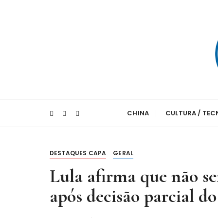
I
r
p
a
r
a
c
o
A maior agência de notícias da China e um 
Xinhua – Diari
n
CHINA
CULTURA / TE
t
e
ú
d
DESTAQUES CAPA
GERAL
o
Lula afirma que não se
após decisão parcial d