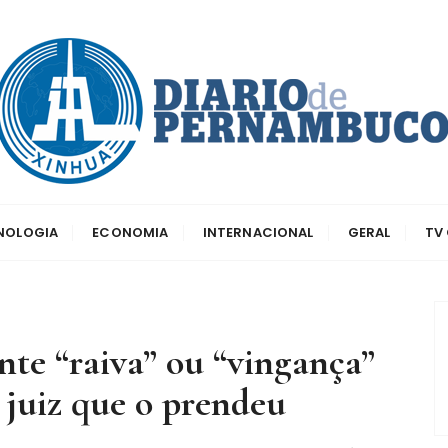
dos principais canais para conhecer o país
o de Pernambuco
CNOLOGIA
ECONOMIA
INTERNACIONAL
GERAL
TV
nte “raiva” ou “vingança”
o juiz que o prendeu