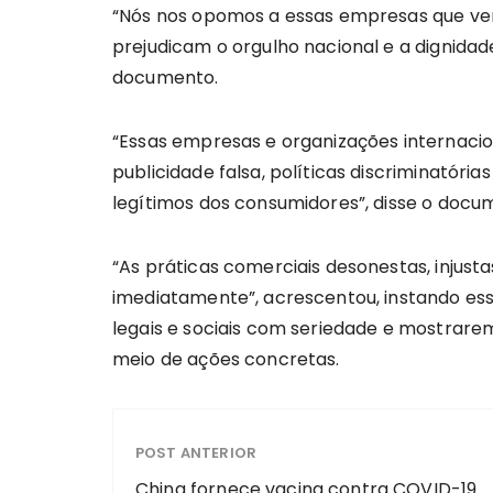
“Nós nos opomos a essas empresas que ve
prejudicam o orgulho nacional e a dignida
documento.
“Essas empresas e organizações internac
publicidade falsa, políticas discriminatória
legítimos dos consumidores”, disse o docu
“As práticas comerciais desonestas, injusta
imediatamente”, acrescentou, instando es
legais e sociais com seriedade e mostrare
meio de ações concretas.
POST ANTERIOR
China fornece vacina contra COVID-19