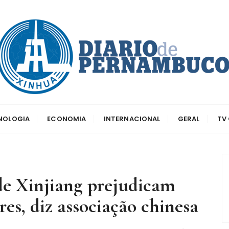
dos principais canais para conhecer o país
o de Pernambuco
CNOLOGIA
ECONOMIA
INTERNACIONAL
GERAL
TV
de Xinjiang prejudicam
es, diz associação chinesa