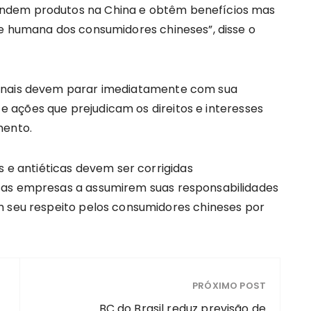
ndem produtos na China e obtêm benefícios mas
de humana dos consumidores chineses”, disse o
ionais devem parar imediatamente com sua
s e ações que prejudicam os direitos e interesses
mento.
s e antiéticas devem ser corrigidas
sas empresas a assumirem suas responsabilidades
m seu respeito pelos consumidores chineses por
PRÓXIMO POST
BC do Brasil reduz previsão de