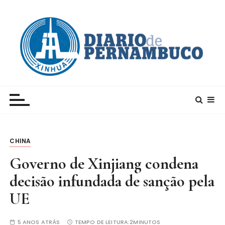
I
r
p
a
r
a
c
Xinhua – Diario de Pernambuco
A maior agência de notícias da China e um dos
o
principais canais para conhecer o país
n
t
e
CHINA
ú
d
Governo de Xinjiang condena
o
decisão infundada de sanção pela
UE
5 ANOS ATRÁS
TEMPO DE LEITURA:
2MINUTOS