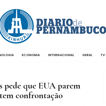
dos principais canais para conhecer o país
o de Pernambuco
CNOLOGIA
ECONOMIA
INTERNACIONAL
GERAL
TV
ês pede que EUA parem
item confrontação