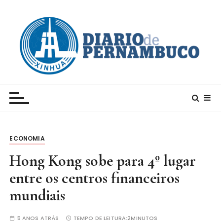
I
r
p
a
r
a
c
Xinhua – Diario de Pernambuco
A maior agência de notícias da China e um dos
o
principais canais para conhecer o país
n
t
e
ECONOMIA
ú
d
Hong Kong sobe para 4º lugar
o
entre os centros financeiros
mundiais
5 ANOS ATRÁS
TEMPO DE LEITURA:
2MINUTOS