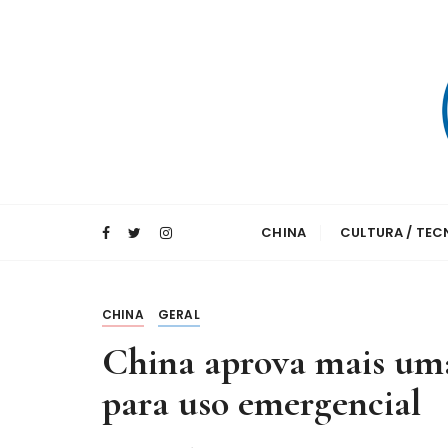
I
r
p
a
r
a
c
o
A maior agência de notícias da China e um 
Xinhua – Diari
n
CHINA
CULTURA / TE
t
e
ú
d
CHINA
GERAL
o
China aprova mais um
para uso emergencial