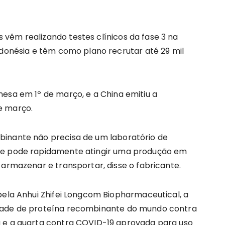
vêm realizando testes clínicos da fase 3 na
ndonésia e têm como plano recrutar até 29 mil
esa em 1º de março, e a China emitiu a
e março.
binante não precisa de um laboratório de
o e pode rapidamente atingir uma produção em
 armazenar e transportar, disse o fabricante.
pela Anhui Zhifei Longcom Biopharmaceutical, a
idade de proteína recombinante do mundo contra
a e a quarta contra COVID-19 aprovada para uso