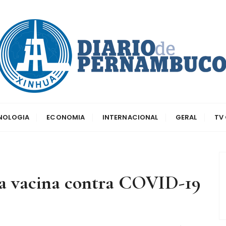
dos principais canais para conhecer o país
o de Pernambuco
CNOLOGIA
ECONOMIA
INTERNACIONAL
GERAL
TV
a vacina contra COVID-19