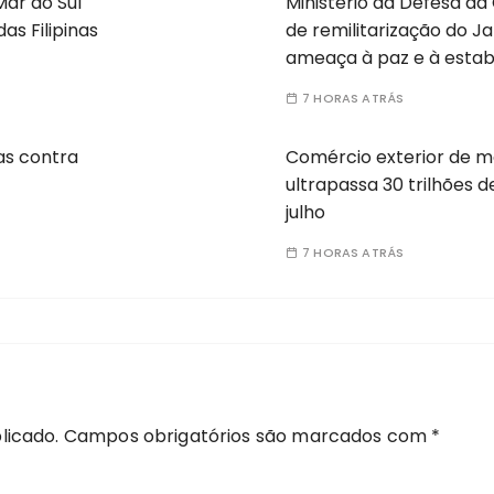
Mar do Sul
Ministério da Defesa da
s Filipinas
de remilitarização do 
ameaça à paz e à estabi
7 HORAS ATRÁS
as contra
Comércio exterior de m
ultrapassa 30 trilhões d
julho
7 HORAS ATRÁS
licado.
Campos obrigatórios são marcados com
*