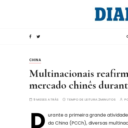
I
r
p
a
Rádio Internacional da China
CRI e Diario d
r
a
c
o
n
CHINA
t
Multinacionais reafir
e
ú
mercado chinês durant
d
o
9 MESES ATRÁS
TEMPO DE LEITURA:
2MINUTOS
P
D
urante a primeira grande atividad
da China (PCCh), diversas multina