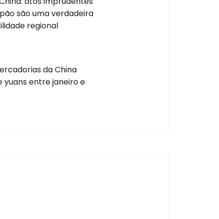
 China: atos imprudentes
Japão são uma verdadeira
lidade regional
ercadorias da China
e yuans entre janeiro e