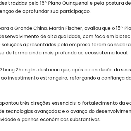
s trazidas pelo 15º Plano Quinquenal e pela postura d
tenção de aprofundar sua participação.
para a Grande China, Martin Fischer, avaliou que o 15º P
desenvolvimento de alta qualidade, com foco em biotecn
 soluções apresentados pela empresa foram considerado
se de forma ainda mais profunda ao ecossistema local.
, Zhong Zhonglin, destacou que, após a conclusão da ses
l ao investimento estrangeiro, reforçando a confiança
apontou três direções essenciais: o fortalecimento da 
de tecnologias avançadas; e o avanço do desenvolvimen
ividade e ganhos econômicos substantivos.