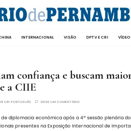
e Pernambuco
CHINA
INTERNACIONAL
VISÃO
DPTV E CRI
VÍDEO
mam confiança e buscam maior
e a CIIE
OR
CRI PORTUGUÊS
DEIXE UM COMENTÁRIO
e de diplomacia econômica após a 4ª sessão plenária d
cionais presentes na Exposição Internacional de Import