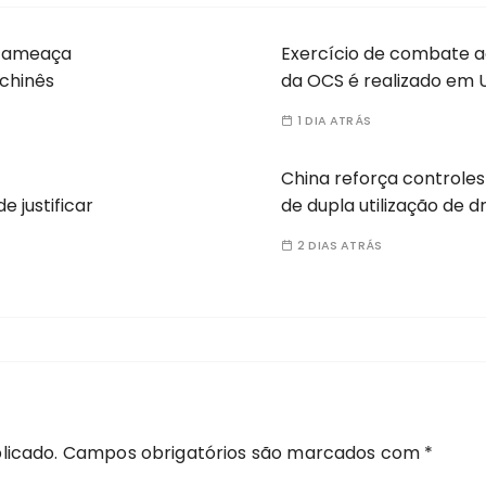
a ameaça
Exercício de combate a
 chinês
da OCS é realizado em 
1 DIA ATRÁS
China reforça controles
e justificar
de dupla utilização de 
2 DIAS ATRÁS
licado.
Campos obrigatórios são marcados com
*