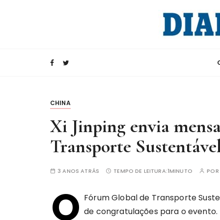
I
r
p
a
Rádio Internacional da China
CRI e Diario d
r
a
c
o
n
CHINA
t
Xi Jinping envia mens
e
ú
Transporte Sustentáve
d
o
3 ANOS ATRÁS
TEMPO DE LEITURA:
1MINUTO
PO
O
Fórum Global de Transporte Susten
de congratulações para o evento.