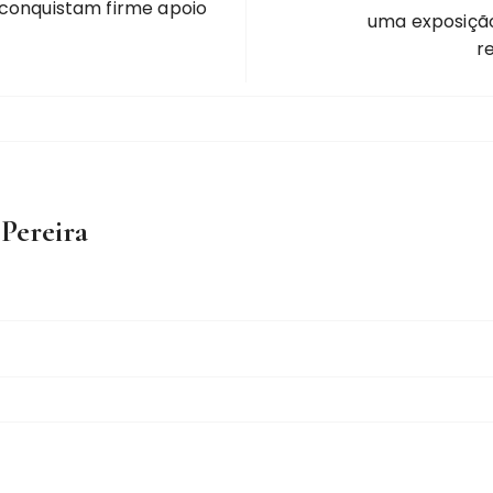
 conquistam firme apoio
uma exposição
r
 Pereira