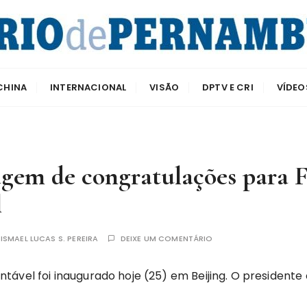
e Pernambuco
CHINA
INTERNACIONAL
VISÃO
DPTV E CRI
VÍDEO
agem de congratulações para 
l
R
ISMAEL LUCAS S. PEREIRA
DEIXE UM COMENTÁRIO
tável foi inaugurado hoje (25) em Beijing. O presidente