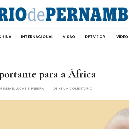
e Pernambuco
CHINA
INTERNACIONAL
VISÃO
DPTV E CRI
VÍDEO
portante para a África
OR
ISMAEL LUCAS S. PEREIRA
DEIXE UM COMENTÁRIO