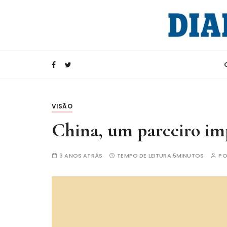
I
r
p
a
Rádio Internacional da China
CRI e Diario d
r
a
c
o
n
VISÃO
t
China, um parceiro im
e
ú
3 ANOS ATRÁS
TEMPO DE LEITURA:
5MINUTOS
P
d
o