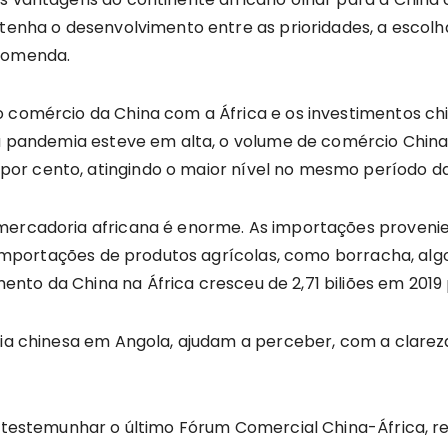
e tenha o desenvolvimento entre as prioridades, a escol
ecomenda.
o comércio da China com a África e os investimentos c
a pandemia esteve em alta, o volume de comércio China-Áf
r cento, atingindo o maior nível no mesmo período da 
 mercadoria africana é enorme. As importações proven
As importações de produtos agrícolas, como borracha, a
to da China na África cresceu de 2,71 biliões em 2019 p
acia chinesa em Angola, ajudam a perceber, com a clare
de testemunhar o último Fórum Comercial China-África,