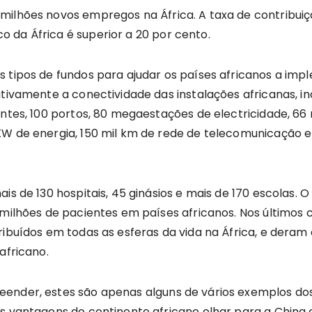
 milhões novos empregos na África. A taxa de contribu
 da África é superior a 20 por cento.
s tipos de fundos para ajudar os países africanos a i
ativamente a conectividade das instalações africanas, i
ontes, 100 portos, 80 megaestações de electricidade, 66 
KW de energia, 150 mil km de rede de telecomunicação e
is de 130 hospitais, 45 ginásios e mais de 170 escolas. O
 milhões de pacientes em países africanos. Nos últimos c
ribuídos em todas as esferas da vida na África, e dera
africano.
eender, estes são apenas alguns de vários exemplos d
As vantagens do continente africano olhar para a Chin