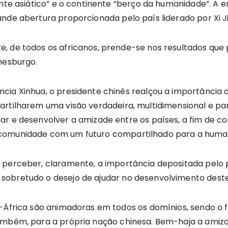
gante asiático” e o continente “berço da humanidade”. 
nde abertura proporcionada pelo país liderado por Xi Ji
, de todos os africanos, prende-se nos resultados que p
nesburgo.
ncia Xinhua, o presidente chinês realçou a importânci
artilharem uma visão verdadeira, multidimensional e pa
ar e desenvolver a amizade entre os países, a fim de c
 comunidade com um futuro compartilhado para a huma
 perceber, claramente, a importância depositada pelo 
sobretudo o desejo de ajudar no desenvolvimento deste
a-África são animadoras em todos os domínios, sendo o
também, para a própria nação chinesa. Bem-haja a amiz