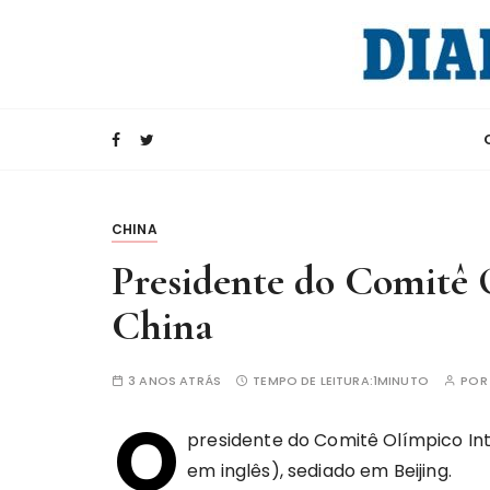
I
r
p
a
Rádio Internacional da China
CRI e Diario d
r
a
c
o
n
CHINA
t
Presidente do Comitê 
e
ú
China
d
o
3 ANOS ATRÁS
TEMPO DE LEITURA:
1MINUTO
PO
O
presidente do Comitê Olímpico Int
em inglês), sediado em Beijing.