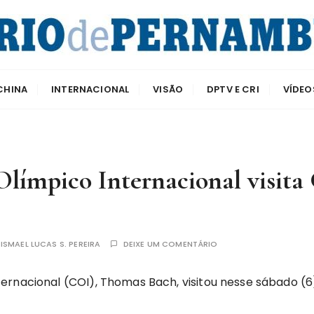
e Pernambuco
CHINA
INTERNACIONAL
VISÃO
DPTV E CRI
VÍDEO
Olímpico Internacional visita
R
ISMAEL LUCAS S. PEREIRA
DEIXE UM COMENTÁRIO
ernacional (COI), Thomas Bach, visitou nesse sábado (6