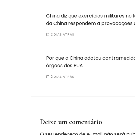
China diz que exercícios militares no 
da China respondem a provocações da
2 DIAS ATRÁS
Por que a China adotou contramedid
órgãos dos EUA
2 DIAS ATRÁS
Deixe um comentário
O seu endereço de e-mail não será pub