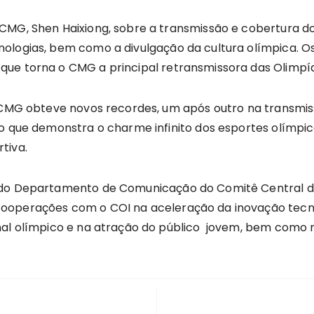
MG, Shen Haixiong, sobre a transmissão e cobertura dos
nologias, bem como a divulgação da cultura olímpica. 
ue torna o CMG a principal retransmissora das Olimpía
o CMG obteve novos recordes, um após outro na transmi
to que demonstra o charme infinito dos esportes olímpic
tiva.
 do Departamento de Comunicação do Comitê Central d
ooperações com o COI na aceleração da inovação tecno
nal olímpico e na atração do público jovem, bem como 