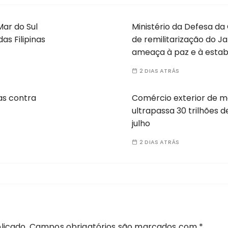
Mar do Sul
Ministério da Defesa da
s Filipinas
de remilitarização do 
ameaça à paz e à estabi
2 DIAS ATRÁS
as contra
Comércio exterior de m
ultrapassa 30 trilhões d
julho
2 DIAS ATRÁS
licado.
Campos obrigatórios são marcados com
*